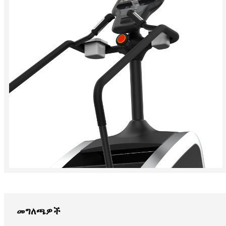
መግለጫዎች