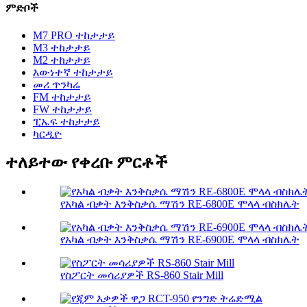
ምድቦች
M7 PRO ተከታታይ
M3 ተከታታይ
M2 ተከታታይ
እውነተኛ ተከታታይ
መሪ ጥንካሬ
FM ተከታታይ
FW ተከታታይ
ፒኤፍ ተከታታይ
ካርዲዮ
ተለይተው የቀረቡ ምርቶች
የአካል ብቃት እንቅስቃሴ ማሽን RE-6800E ሞላላ ብስክሌት
የአካል ብቃት እንቅስቃሴ ማሽን RE-6900E ሞላላ ብስክሌት
የስፖርት መሳሪያዎች RS-860 Stair Mill