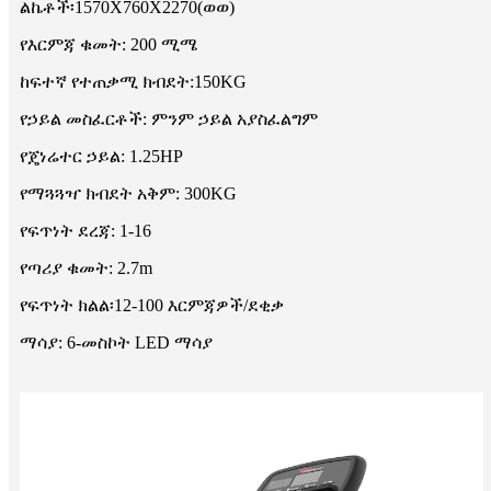
ልኬቶች፡1570X760X2270(ወወ)
የእርምጃ ቁመት: 200 ሚሜ
ከፍተኛ የተጠቃሚ ክብደት:150KG
የኃይል መስፈርቶች: ምንም ኃይል አያስፈልግም
የጄነሬተር ኃይል: 1.25HP
የማጓጓዣ ክብደት አቅም: 300KG
የፍጥነት ደረጃ: 1-16
የጣሪያ ቁመት: 2.7m
የፍጥነት ክልል፡12-100 እርምጃዎች/ደቂቃ
ማሳያ: 6-መስኮት LED ማሳያ