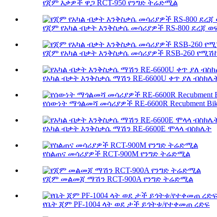
የጂም እቃዎች ዋጋ RCT-950 የንግድ ትሬድሚል
የጂም የአካል ብቃት እንቅስቃሴ መሳሪያዎች RS-800 ደረጃ 
የጂም የአካል ብቃት እንቅስቃሴ መሳሪያዎች RSB-260 የሚሽ
የአካል ብቃት እንቅስቃሴ ማሽን RE-6600U ቀጥ ያለ ብስክሌ
የሰውነት ማጎልመሻ መሳሪያዎች RE-6600R Recubment Bi
የአካል ብቃት እንቅስቃሴ ማሽን RE-6600E ሞላላ ብስክሌት
የስልጠና መሳሪያዎች RCT-900M የንግድ ትሬድሚል
የጂም መልመጃ ማሽን RCT-900A የንግድ ትሬድሚል
የቤት ጂም PF-1004 ላት ወደ ታች ይጎትቱ/የተቀመጠ ረድፍ