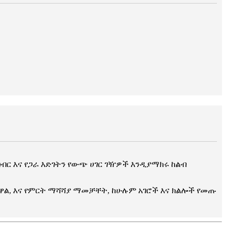
ብብር እና የጋራ እድገትን የውጭ ሀገር ገዥዎች እንዲያማክሩ ከልብ
ፈዋል, እና የምርት ማሻሻያ ማመቻቸት, ከሁሉም አገሮች እና ክልሎች የመጡ