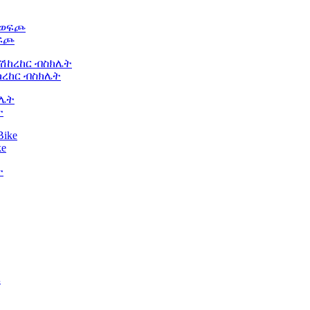
ወፍጮ
ከረከር ብስክሌት
ት
ke