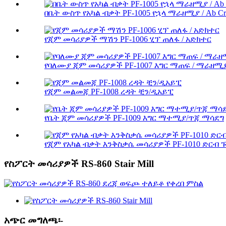
በቤት ውስጥ የአካል ብቃት PF-1005 የኋላ ማራዘሚያ / Ab Cr
የጂም መሳሪያዎች ማሽን PF-1006 ሂፕ ጠለፋ / አድክተር
የባለሙያ ጂም መሳሪያዎች PF-1007 እግር ማጠፍ / ማራዘሚ
የጂም መልመጃ PF-1008 ረዳት ቺን/ዲአይፒ
የቤት ጂም መሳሪያዎች PF-1009 እግር ማተሚያ/ጥጃ ማሳደግ
የጂም የአካል ብቃት እንቅስቃሴ መሳሪያዎች PF-1010 ድርብ
የስፖርት መሳሪያዎች RS-860 Stair Mill
አጭር መግለጫ፡-