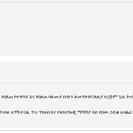
የበለጠ የተዋሃደ እና የበለጠ ባለሙያ ቡድን ለመገንባት!ለዚያ የረጅም ጊዜ ት
ብቆ አግኝተናል, ጥሩ ገንዘብ እና የቴክኖሎጂ ማሻሻያ ላይ የሰው ኃይል አሳል