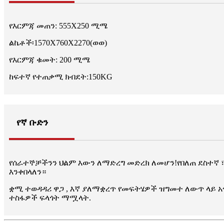
የእርምጃ መጠን: 555X250 ሚሜ
ልኬቶች፡1570X760X2270(ወወ)
የእርምጃ ቁመት: 200 ሚሜ
ከፍተኛ የተጠቃሚ ክብደት:150KG
የኛ ቡድን
የሰራተኞቻችንን ህልም እውን ለማድረግ መድረክ ለመሆን!የበለጠ ደስተኛ ፣ 
እንቀበላለን።
ቋሚ ተወዳዳሪ ዋጋ , እኛ ያለማቋረጥ የመፍትሄዎች ዝግመተ ለውጥ ላይ አጥ
ተስፋዎች ፍላጎት ማሟላት.