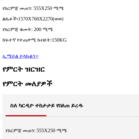
የእርምጃ መጠን: 555X250 ሚሜ
ልኬቶች፡1570X760X2270(ወወ)
የእርምጃ ቁመት: 200 ሚሜ
ከፍተኛ የተጠቃሚ ክብደት:150KG
ኢሜይል ይላኩልን።
የምርት ዝርዝር
የምርት መለያዎች
ስለ ካርዲዮ ተከታታይ የበለጠ ይረዱ
የእርምጃ መጠን: 555X250 ሚሜ