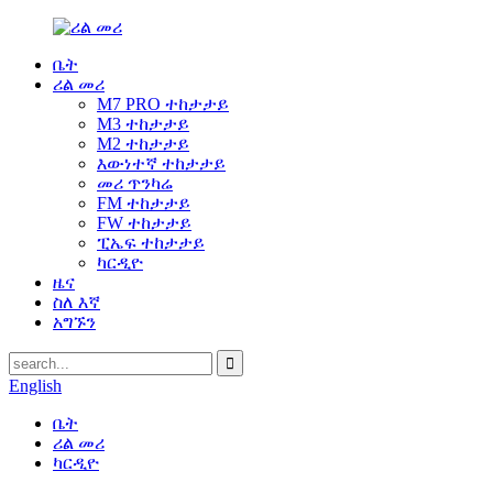
ቤት
ሪል መሪ
M7 PRO ተከታታይ
M3 ተከታታይ
M2 ተከታታይ
እውነተኛ ተከታታይ
መሪ ጥንካሬ
FM ተከታታይ
FW ተከታታይ
ፒኤፍ ተከታታይ
ካርዲዮ
ዜና
ስለ እኛ
አግኙን
English
ቤት
ሪል መሪ
ካርዲዮ