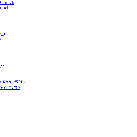
unch
ያ
 ፑልሊ ማሽን