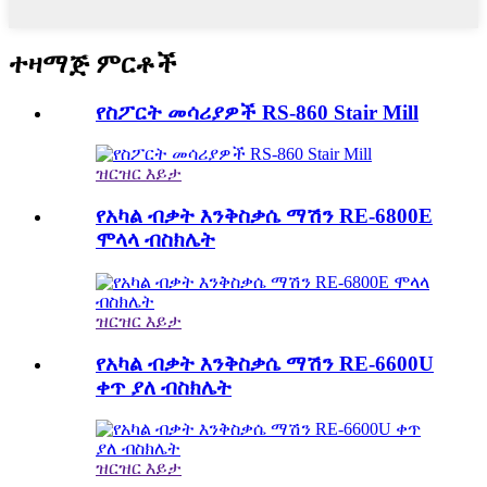
ተዛማጅ ምርቶች
የስፖርት መሳሪያዎች RS-860 Stair Mill
ዝርዝር እይታ
የአካል ብቃት እንቅስቃሴ ማሽን RE-6800E
ሞላላ ብስክሌት
ዝርዝር እይታ
የአካል ብቃት እንቅስቃሴ ማሽን RE-6600U
ቀጥ ያለ ብስክሌት
ዝርዝር እይታ