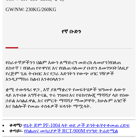
GW/NW: 230KG/260KG
የኛ ቡድን
የሰራተኞቻችንን ህልም እውን ለማድረግ መድረክ ለመሆን!የበለጠ
ደስተኛ ፣ የበለጠ የተዋሃደ እና የበለጠ ባለሙያ ቡድን ለመገንባት!ለዚያ
የረጅም ጊዜ ትብብር እና የጋራ እድገትን የውጭ ሀገር ገዥዎች
እንዲያማክሩ ከልብ እንቀበላለን።
ቋሚ ተወዳዳሪ ዋጋ , እኛ ያለማቋረጥ የመፍትሄዎች ዝግመተ ለውጥ
ላይ አጥብቆ አግኝተናል, ጥሩ ገንዘብ እና የቴክኖሎጂ ማሻሻያ ላይ የሰው
ኃይል አሳልፈዋል, እና የምርት ማሻሻያ ማመቻቸት, ከሁሉም አገሮች
እና ክልሎች የመጡ ተስፋዎች ፍላጎት ማሟላት.
ቀዳሚ፡
የቤት ጂም PF-1004 ላት ወደ ታች ይጎትቱ/የተቀመጠ ረድፍ
ቀጣይ፡-
የስልጠና መሳሪያዎች RCT-900M የንግድ ትሬድሚል