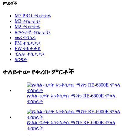
ምድቦች
M7 PRO ተከታታይ
M3 ተከታታይ
M2 ተከታታይ
እውነተኛ ተከታታይ
መሪ ጥንካሬ
FM ተከታታይ
FW ተከታታይ
ፒኤፍ ተከታታይ
ካርዲዮ
ተለይተው የቀረቡ ምርቶች
የአካል ብቃት እንቅስቃሴ ማሽን RE-6800E ሞላላ
ብስክሌት
የአካል ብቃት እንቅስቃሴ ማሽን RE-6900E ሞላላ
ብስክሌት