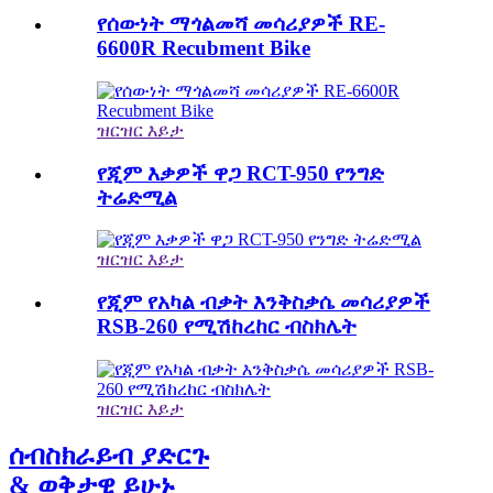
የሰውነት ማጎልመሻ መሳሪያዎች RE-
6600R Recubment Bike
ዝርዝር እይታ
የጂም እቃዎች ዋጋ RCT-950 የንግድ
ትሬድሚል
ዝርዝር እይታ
የጂም የአካል ብቃት እንቅስቃሴ መሳሪያዎች
RSB-260 የሚሽከረከር ብስክሌት
ዝርዝር እይታ
ሰብስክራይብ ያድርጉ
& ወቅታዊ ይሁኑ