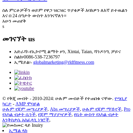
ስለ ምርቶቻችን ወይም የዋጋ ዝርዝር ጥያቄዎች እባክዎን ለእኛ ይተዉልን
እና በ 24 ሰዓታት ውስጥ እንገናኛለን።
አሁን መጠየቅ
s
መገናኘት
us
አድራሻ፡-
የኢኮኖሚ ልማት ዞን, Xintai, Taian, ሻንዶንግ, ቻይና
ስልክ፡
0086-538-7236797
ኢሜይል፡-
globalmarketing@rldfitness.com
© የቅጂ መብት - 2010-2024: ሁሉም መብቶች የተጠበቁ ናቸው.
የጣቢያ
ካርታ
-
AMP ሞባይል
ሁሉም የጂም መሣሪያዎች
,
Abs መሣሪያዎች
,
ሁሉም የጂም ማሽኖች
,
Pro
የአካል ብቃት ቤንች
,
የጂም ማያያዣዎች
,
የቤት ውስጥ የአካል ብቃት
እንቅስቃሴ አስፈላጊ ነገሮች
,
ኢሜል ላክ