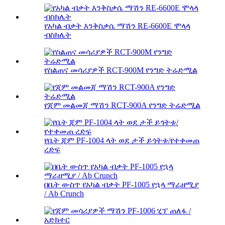
የአካል ብቃት እንቅስቃሴ ማሽን RE-6600E ሞላላ
ብስክሌት
የስልጠና መሳሪያዎች RCT-900M የንግድ ትሬድሚል
የጂም መልመጃ ማሽን RCT-900A የንግድ ትሬድሚል
የቤት ጂም PF-1004 ላት ወደ ታች ይጎትቱ/የተቀመጠ
ረድፍ
በቤት ውስጥ የአካል ብቃት PF-1005 የኋላ ማራዘሚያ
/ Ab Crunch