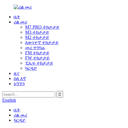
ቤት
ሪል መሪ
M7 PRO ተከታታይ
M3 ተከታታይ
M2 ተከታታይ
እውነተኛ ተከታታይ
መሪ ጥንካሬ
FM ተከታታይ
FW ተከታታይ
ፒኤፍ ተከታታይ
ካርዲዮ
ዜና
ስለ እኛ
አግኙን
English
ቤት
ሪል መሪ
ካርዲዮ