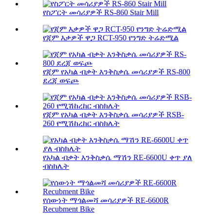
የስፖርት መሳሪያዎች RS-860 Stair Mill
የጂም እቃዎች ዋጋ RCT-950 የንግድ ትሬድሚል
የጂም የአካል ብቃት እንቅስቃሴ መሳሪያዎች RS-800
ደረጃ ወፍጮ
የጂም የአካል ብቃት እንቅስቃሴ መሳሪያዎች RSB-
260 የሚሽከረከር ብስክሌት
የአካል ብቃት እንቅስቃሴ ማሽን RE-6600U ቀጥ ያለ
ብስክሌት
የሰውነት ማጎልመሻ መሳሪያዎች RE-6600R
Recubment Bike