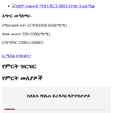
አጭር መግለጫ፡-
የሚይዝበት ቦታ፡ 2170X930X1650(ሚሜ)
ቀበቶ መጠን፡ 550×3300(ሚሜ)
GW/NW: 230KG/260KG
ኢሜይል ይላኩልን።
የምርት ዝርዝር
የምርት መለያዎች
ስለእሱ የበለጠ ይረዱ
ካርዲዮ
ተከታታይ