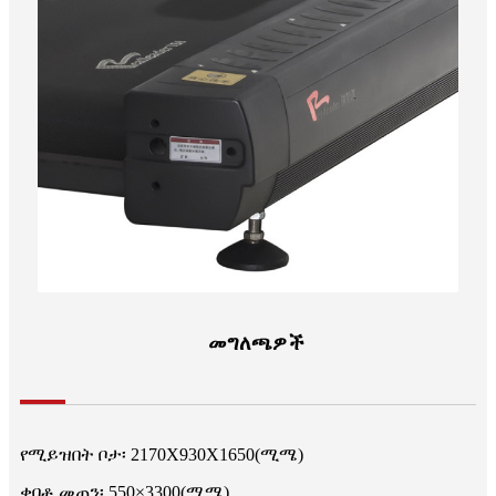
መግለጫዎች
የሚይዝበት ቦታ፡ 2170X930X1650(ሚሜ)
ቀበቶ መጠን፡ 550×3300(ሚሜ)