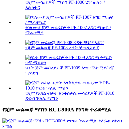
የጂም መሳሪያዎች ማሽን PF-1006 ሂፕ ጠለፋ /
አድክተር
የባለሙያ ጂም መሳሪያዎች PF-1007 እግር ማጠፍ /
ማራዘሚያ
የጂም መልመጃ PF-1008 ረዳት ቺን/ዲአይፒ
የቤት ጂም መሳሪያዎች PF-1009 እግር ማተሚያ/ጥጃ
ማሳደግ
የጂም የአካል ብቃት እንቅስቃሴ መሳሪያዎች PF-1010
ድርብ ፑልሊ ማሽን
የጂም መልመጃ ማሽን RCT-900A የንግድ ትሬድሚል