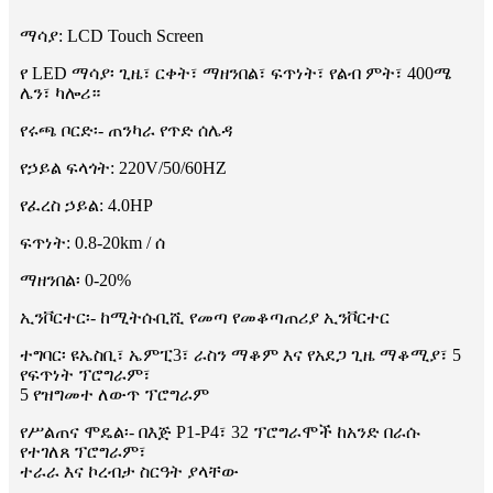
ማሳያ: LCD Touch Screen
የ LED ማሳያ፡ ጊዜ፣ ርቀት፣ ማዘንበል፣ ፍጥነት፣ የልብ ምት፣ 400ሜ
ሌን፣ ካሎሪ።
የሩጫ ቦርድ፡- ጠንካራ የጥድ ሰሌዳ
የኃይል ፍላጎት: 220V/50/60HZ
የፈረስ ኃይል: 4.0HP
ፍጥነት: 0.8-20km / ሰ
ማዘንበል፡ 0-20%
ኢንቮርተር፡- ከሚትሱቢሺ የመጣ የመቆጣጠሪያ ኢንቮርተር
ተግባር፡ ዩኤስቢ፣ ኤምፒ3፣ ራስን ማቆም እና የአደጋ ጊዜ ማቆሚያ፣ 5
የፍጥነት ፕሮግራም፣
5 የዝግመተ ለውጥ ፕሮግራም
የሥልጠና ሞዴል፡- በእጅ P1-P4፣ 32 ፕሮግራሞች ከአንድ በራሱ
የተገለጸ ፕሮግራም፣
ተራራ እና ኮረብታ ስርዓት ያላቸው